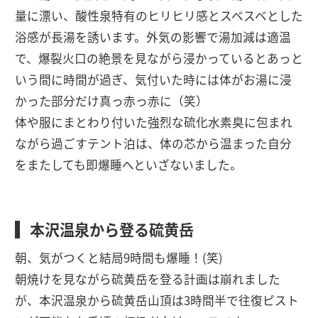
量に漂い、酸性泉特有のヒリヒリ感とスベスベとした
浴感が長湯を誘います。外気の影響で湯加減は適温
で、爆裂火口の絶景を見ながら浸かっているとあっと
いう間に時間が過ぎ、気付いた時には体がお湯に浸
かった部分だけ真っ赤っ赤に（笑）
体や服にまとわり付いた強烈な硫化水素臭に包まれ
ながら過ごすテント泊は、体の芯から温まった自分
をまたしても即爆睡へといざないました。
本沢温泉から登る硫黄岳
朝、気がつくと結局9時間も爆睡！(笑)
朝焼けを見ながら硫黄岳を登る計画は崩れました
が、本沢温泉から硫黄岳山頂は3時間半で往復ピスト