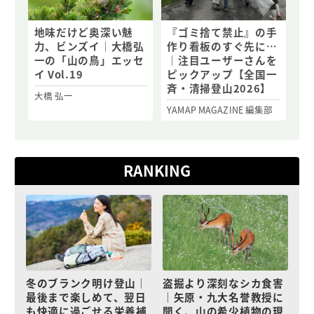
地味だけど奥深い魅
『ゴミ捨て禁止』の手
力、ビンズイ｜大橋弘
作り看板のすぐ先に…
一の「山の鳥」エッセ
｜注目ユーザーさんを
イ Vol.19
ピックアップ【全国一
斉・清掃登山2026】
大橋 弘一
YAMAP MAGAZINE 編集部
RANKING
冬のブランク明け登山｜
盗掘より深刻なシカ食害
最後まで楽しめて、翌日
｜矢原・九大名誉教授に
も快適に過ごせる栄養補
聞く、山の希少植物の現