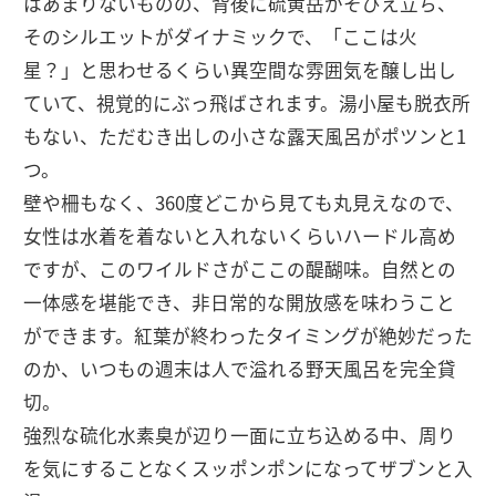
はあまりないものの、背後に硫黄岳がそびえ立ち、
そのシルエットがダイナミックで、「ここは火
星？」と思わせるくらい異空間な雰囲気を醸し出し
ていて、視覚的にぶっ飛ばされます。湯小屋も脱衣所
もない、ただむき出しの小さな露天風呂がポツンと1
つ。
壁や柵もなく、360度どこから見ても丸見えなので、
女性は水着を着ないと入れないくらいハードル高め
ですが、このワイルドさがここの醍醐味。自然との
一体感を堪能でき、非日常的な開放感を味わうこと
ができます。紅葉が終わったタイミングが絶妙だった
のか、いつもの週末は人で溢れる野天風呂を完全貸
切。
強烈な硫化水素臭が辺り一面に立ち込める中、周り
を気にすることなくスッポンポンになってザブンと入