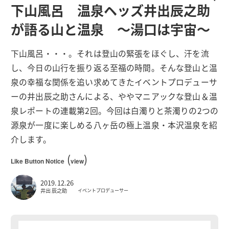
下山風呂 温泉ヘッズ井出辰之助
が語る山と温泉 〜湯口は宇宙〜
下山風呂・・・。それは登山の緊張をほぐし、汗を流
し、今日の山行を振り返る至福の時間。そんな登山と温
泉の幸福な関係を追い求めてきたイベントプロデューサ
ーの井出辰之助さんによる、ややマニアックな登山＆温
泉レポートの連載第2回。今回は白濁りと茶濁りの2つの
源泉が一度に楽しめる八ヶ岳の極上温泉・本沢温泉を紹
介します。
(
)
Like Button Notice
view
2019.12.26
井出 辰之助
イベントプロデューサー