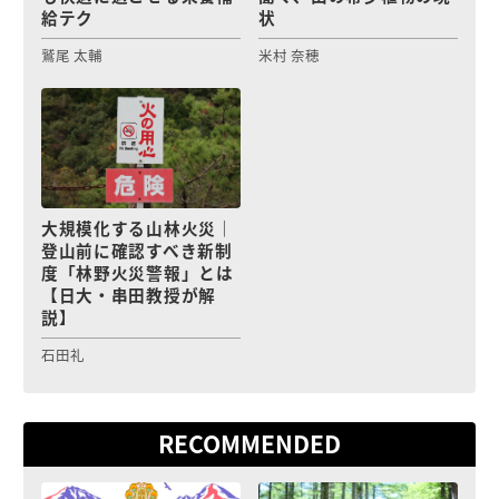
給テク
状
鷲尾 太輔
米村 奈穂
大規模化する山林火災｜
登山前に確認すべき新制
度「林野火災警報」とは
【日大・串田教授が解
説】
石田礼
RECOMMENDED