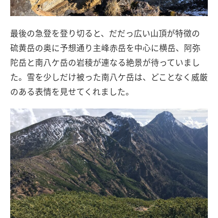
最後の急登を登り切ると、だだっ広い山頂が特徴の
硫黄岳の奥に予想通り主峰赤岳を中心に横岳、阿弥
陀岳と南八ケ岳の岩稜が連なる絶景が待っていまし
た。雪を少しだけ被った南八ケ岳は、どことなく威厳
のある表情を見せてくれました。