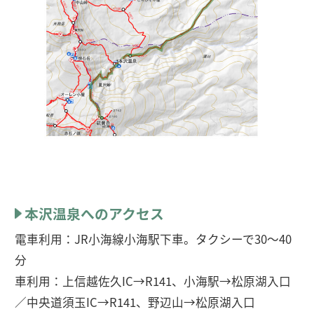
本沢温泉へのアクセス
電車利用：JR小海線小海駅下車。タクシーで30〜40
分
車利用：上信越佐久IC→R141、小海駅→松原湖入口
／中央道須玉IC→R141、野辺山→松原湖入口