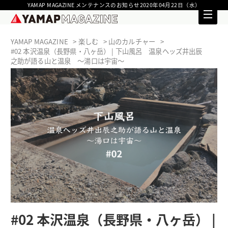
YAMAP MAGAZINE メンテナンスのお知らせ2020年04月22日（水）
YAMAP MAGAZINE
楽しむ
山のカルチャー
#02 本沢温泉（長野県・八ヶ岳） | 下山風呂 温泉ヘッズ井出辰
之助が語る山と温泉 〜湯口は宇宙〜
#02 本沢温泉（長野県・八ヶ岳） |