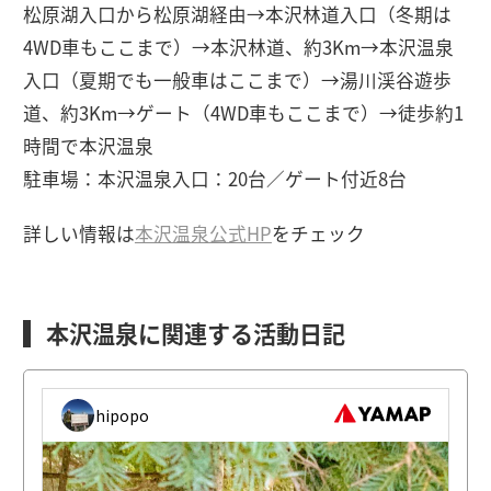
松原湖入口から松原湖経由→本沢林道入口（冬期は
4WD車もここまで）→本沢林道、約3Km→本沢温泉
入口（夏期でも一般車はここまで）→湯川渓谷遊歩
道、約3Km→ゲート（4WD車もここまで）→徒歩約1
時間で本沢温泉
駐車場：本沢温泉入口：20台／ゲート付近8台
詳しい情報は
本沢温泉公式HP
をチェック
本沢温泉に関連する活動日記