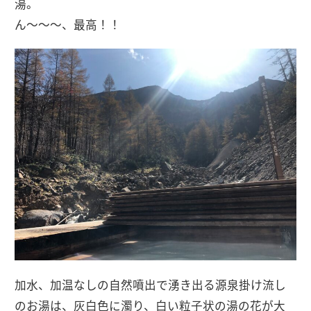
湯。
ん～～～、最高！！
加水、加温なしの自然噴出で湧き出る源泉掛け流し
のお湯は、灰白色に濁り、白い粒子状の湯の花が大