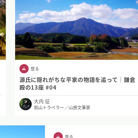
登る
源氏に隠れがちな平家の物語を追って｜鎌倉
殿の13座 #04
大内 征
低山トラベラー／山旅文筆家
登る