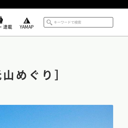
・連載
YAMAP
低山めぐり］