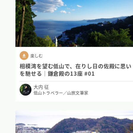
楽しむ
相模湾を望む低山で、在りし日の佐殿に思い
を馳せる｜鎌倉殿の13座 #01
大内 征
低山トラベラー／山旅文筆家