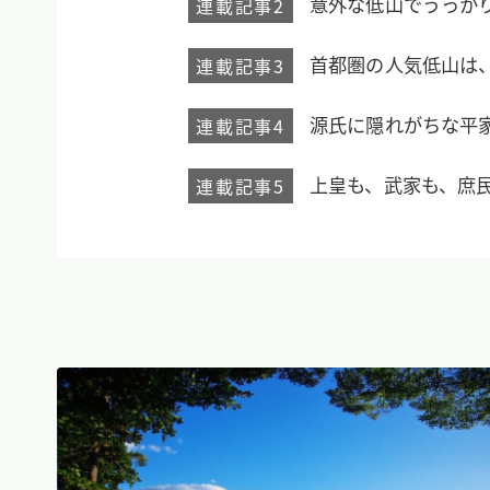
意外な低山でうっかり
連載記事2
首都圏の人気低山は、
連載記事3
源氏に隠れがちな平家
連載記事4
上皇も、武家も、庶民
連載記事5