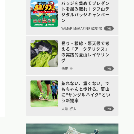
バッジを集めてプレゼン
トを掴み取れ｜タフ山デ
ジタルバッジキャンペー
ン
YAMAP MAGAZINE 編集部
PR
登り・稜線・悪天候で考
える「アークテリクス」
の実践的夏山レイヤリン
グ
池田 圭
PR
蒸れない、重くない。で
もちゃんと歩ける。夏山
に“サンダルハイク”とい
う新提案
大堀 啓太
PR