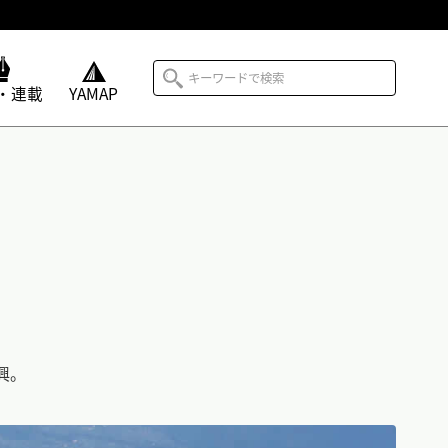
・連載
YAMAP
］
興。