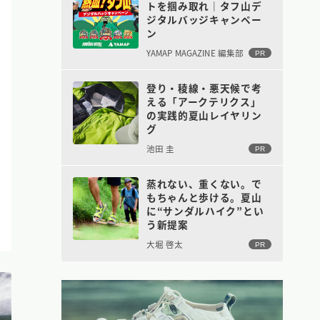
トを掴み取れ｜タフ山デ
ジタルバッジキャンペー
ン
YAMAP MAGAZINE 編集部
PR
登り・稜線・悪天候で考
える「アークテリクス」
の実践的夏山レイヤリン
グ
池田 圭
PR
蒸れない、重くない。で
もちゃんと歩ける。夏山
に“サンダルハイク”とい
う新提案
大堀 啓太
PR