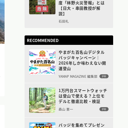
度「林野火災警報」とは
【日大・串田教授が解
説】
石田礼
RECOMMENDED
やまがた百名山デジタル
バッジキャンペーン｜
2026年しか味わえない開
運登山
YAMAP MAGAZINE 編集部
PR
1万円台スマートウォッチ
は登山で使える？上位モ
デルと徹底比較・検証
森山 憲一
PR
バッジを集めてプレゼン