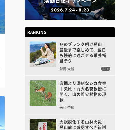
RANKING
冬のブランク明け登山｜
最後まで楽しめて、翌日
も快適に過ごせる栄養補
給テク
鷲尾 太輔
PR
盗掘より深刻なシカ食害
｜矢原・九大名誉教授に
聞く、山の希少植物の現
状
米村 奈穂
大規模化する山林火災｜
登山前に確認すべき新制