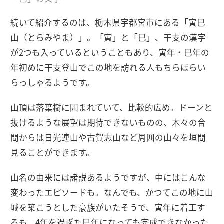
続いて紹介するのは、栃木県宇都宮市にある「寅巳
山（とらみやま）」。「寅」と「巳」、干支の漢字
が2つも入っているということもあり、寅年・巳年の
年初めに干支登山でこの地を訪れる人もちらほらい
らっしゃるようです。
山頂は落葉樹に囲まれていて、比較的広め。ドーンと
抜けるような展望は期待できないものの、木々の合
間からは日光連山や古賀志山など周囲の山々を垣間
見ることができます。
山名の由来には諸説あるようですが、中にはこんな
変わったエピソードも。なんでも、かつてこの地に山
城を築こうとした豪族がいたそうで、寅年に着工す
るも、4年を過ぎた巳年になっても完成できなかった