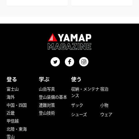
登る
学ぶ
使う
富士山
山岳写真
収納・メンテナ
宿泊
ンス
海外
登山装備の基本
中国・四国
遭難対策
ザック
小物
近畿
登山技術
シューズ
ウェア
甲信越
北陸・東海
雪山