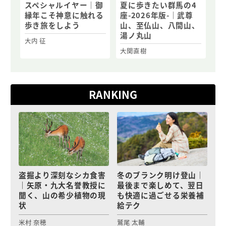
スペシャルイヤー｜御
夏に歩きたい群馬の4
縁年こそ神意に触れる
座-2026年版-｜武尊
歩き旅をしよう
山、至仏山、八間山、
湯ノ丸山
大内 征
大関直樹
RANKING
盗掘より深刻なシカ食害
冬のブランク明け登山｜
｜矢原・九大名誉教授に
最後まで楽しめて、翌日
聞く、山の希少植物の現
も快適に過ごせる栄養補
状
給テク
米村 奈穂
鷲尾 太輔