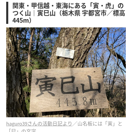
関東・甲信越・東海にある「寅・虎」の
つく山｜寅巳山（栃木県 宇都宮市／標高
445m）
haguro39さんの活動日記より
／山名板には「寅」と
「巳」の文字