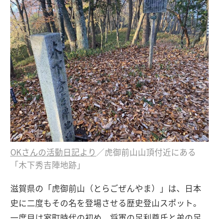
OKさんの活動日記より
／虎御前山山頂付近にある
「木下秀吉陣地跡」
滋賀県の「虎御前山（とらごぜんやま）」は、日本
史に二度もその名を登場させる歴史登山スポット。
一度目は室町時代の初め、将軍の足利尊氏と弟の足