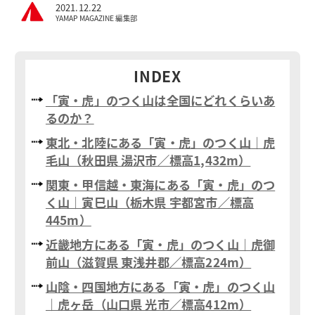
2021.12.22
YAMAP MAGAZINE 編集部
INDEX
「寅・虎」のつく山は全国にどれくらいあ
るのか？
東北・北陸にある「寅・虎」のつく山｜虎
毛山（秋田県 湯沢市／標高1,432m）
関東・甲信越・東海にある「寅・虎」のつ
く山｜寅巳山（栃木県 宇都宮市／標高
445m）
近畿地方にある「寅・虎」のつく山｜虎御
前山（滋賀県 東浅井郡／標高224m）
山陰・四国地方にある「寅・虎」のつく山
｜虎ヶ岳（山口県 光市／標高412m）