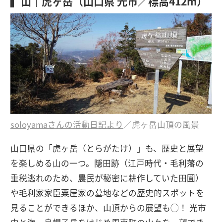
山｜虎ヶ岳（山口県 光市／標高412m）
soloyamaさんの活動日記より
／虎ヶ岳山頂の風景
山口県の「虎ヶ岳（とらがたけ）」も、歴史と展望
を楽しめる山の一つ。隠田跡（江戸時代・毛利藩の
重税逃れのため、農民が秘密に耕作していた田圃）
や毛利家家臣粟屋家の墓地などの歴史的スポットを
見ることができるほか、山頂からの展望も◯！ 光市