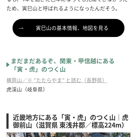
ため、寅巳山と呼ばれるようになったんだそう。
寅巳山の基本情報、地図を見る
まだまだあるぞ、関東・甲信越にある
「寅・虎」のつく山
𣘹原山／※ ”たたらやま” と読む（長野県）
虎渓山（岐阜県）
近畿地方にある「寅・虎」のつく山｜虎
御前山（滋賀県 東浅井郡／標高224m）