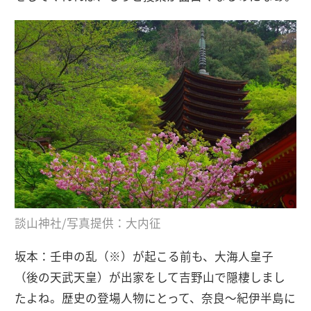
談山神社/写真提供：大内征
坂本：壬申の乱（※）が起こる前も、大海人皇子
（後の天武天皇）が出家をして吉野山で隠棲しまし
たよね。歴史の登場人物にとって、奈良〜紀伊半島に