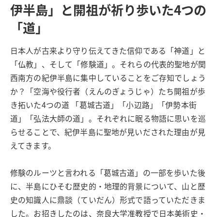
伊半島」と開祖が祈り歩いた4つの
「道」
日本人が古来より守り伝えてきた信仰である「神道」と
「仏教」、そして「修験道」。それらの代表的聖地が関
西南方の紀伊半島に集中していることをご存知でしょう
か？「空海や役行者（えんのぎょうじゃ）たち開祖が歩
き拓いた4つの道 「葛城古道」「小辺路」「伊勢本街
道」「弘法大師の道」。それぞれに眠る物語に思いを巡
らせることで、紀伊半島に聖地が見いだされた理由が見
えてきます。
修験のルーツと言われる「葛城古道」の一部を歩いた後
に、半島にひそむ歴史的・地理的背景について、山と歴
史の知識人に鼎談（ていだん）形式で語っていただきま
した。お招きしたのは、奈良大学准教授で日本美術史・