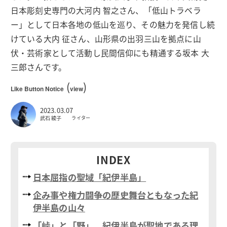
日本彫刻史専門の大河内 智之さん、「低山トラベラ
ー」として日本各地の低山を巡り、その魅力を発信し続
けている大内 征さん、山形県の出羽三山を拠点に山
伏・芸術家として活動し民間信仰にも精通する坂本 大
三郎さんです。
(
)
Like Button Notice
view
2023.03.07
武石 綾子
ライター
INDEX
日本屈指の聖域「紀伊半島」
企み事や権力闘争の歴史舞台ともなった紀
伊半島の山々
「峠」と「野」。紀伊半島が聖地である理