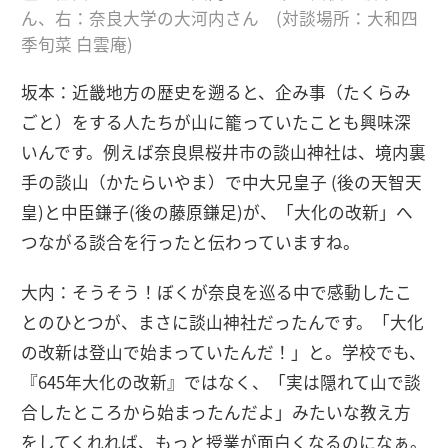
ん、右：奈良大学の大河内さん (対談場所：大和四
季旬菜 白雲庵)
坂本：近畿地方の歴史を遡ると、企み事（たくらみ
ごと）をする人たちが山に籠っていたことも興味深
いんです。例えば奈良県桜井市の談山神社は、境内裏
手の談山（かたらいやま）で中大兄皇子 (後の天智天
皇)と中臣鎌子(後の藤原鎌足)が、「大化の改新」へ
つながる談合を行ったと伝わっていますね。
大内：そうそう！ぼくが奈良を巡る中で感動したこ
とのひとつが、まさに談山神社だったんです。「大化
の改新は登山で始まっていたんだ！」と。学校でも、
『645年大化の改新』ではなく、「実は隠れて山で談
合したところから始まったんだよ」みたいな教え方
をしてくれれば、もっと授業が面白くなるのになぁ。