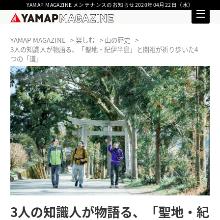
YAMAP MAGAZINE メンテナンスのお知らせ2020年04月22日（水）
YAMAP MAGAZINE
楽しむ
山の歴史
3人の知識人が物語る、「聖地・紀伊半島」と開祖が祈り歩いた4
つの「道」
3人の知識人が物語る、「聖地・紀