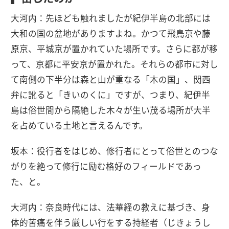
大河内：先ほども触れましたが紀伊半島の北部には
大和の国の盆地がありますよね。かつて飛鳥京や藤
原京、平城京が置かれていた場所です。さらに都が移
って、京都に平安京が置かれた。それらの都市に対し
て南側の下半分は森と山が重なる「木の国」、関西
弁に訛ると「きいのくに」ですが、つまり、紀伊半
島は俗世間から隔絶した木々が生い茂る場所が大半
を占めている土地と言えるんです。
坂本：役行者をはじめ、修行者にとって俗世とのつな
がりを絶って修行に励む格好のフィールドであっ
た、と。
大河内：奈良時代には、法華経の教えに基づき、身
体的苦痛を伴う厳しい行をする持経者（じきょうし