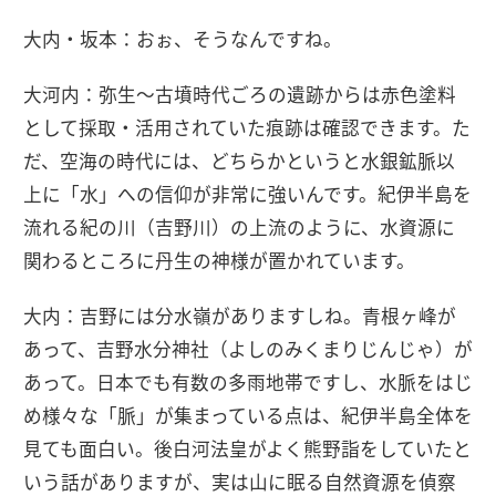
大内・坂本：おぉ、そうなんですね。
大河内：弥生〜古墳時代ごろの遺跡からは赤色塗料
として採取・活用されていた痕跡は確認できます。た
だ、空海の時代には、どちらかというと水銀鉱脈以
上に「水」への信仰が非常に強いんです。紀伊半島を
流れる紀の川（吉野川）の上流のように、水資源に
関わるところに丹生の神様が置かれています。
大内：吉野には分水嶺がありますしね。青根ヶ峰が
あって、吉野水分神社（よしのみくまりじんじゃ）が
あって。日本でも有数の多雨地帯ですし、水脈をはじ
め様々な「脈」が集まっている点は、紀伊半島全体を
見ても面白い。後白河法皇がよく熊野詣をしていたと
いう話がありますが、実は山に眠る自然資源を偵察