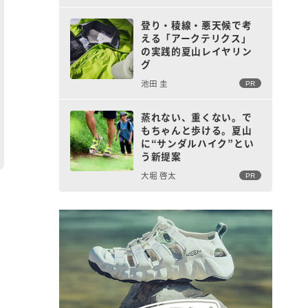
登り・稜線・悪天候で考
える「アークテリクス」
の実践的夏山レイヤリン
グ
池田 圭
PR
蒸れない、重くない。で
もちゃんと歩ける。夏山
に“サンダルハイク”とい
う新提案
大堀 啓太
PR