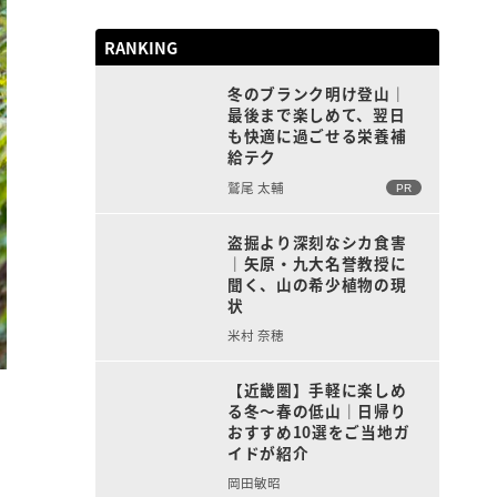
RANKING
冬のブランク明け登山｜
最後まで楽しめて、翌日
も快適に過ごせる栄養補
給テク
鷲尾 太輔
PR
盗掘より深刻なシカ食害
｜矢原・九大名誉教授に
聞く、山の希少植物の現
状
米村 奈穂
【近畿圏】手軽に楽しめ
る冬〜春の低山｜日帰り
おすすめ10選をご当地ガ
イドが紹介
岡田敏昭