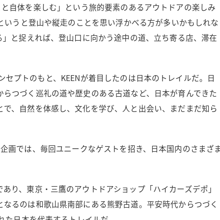
移動すること自体を楽しむ」という旅的要素のあるアウトドアの楽しみ
アというと登山や縦走のことを思い浮かべる方が多いかもしれな
る」と捉えれば、登山口に向かう途中の道、立ち寄る店、滞在
のコンセプトのもと、KEENが着目したのは日本のトレイルだ。日
からつづく巡礼の道や歴史のある古道など、日本が育んできた
とで、自然を体感し、文化を学び、人と出会い、まだまだ知ら
との共同企画では、毎回ユニークなゲストを招き、日本国内のさまざ
であり、東京・三鷹のアウトドアショップ「ハイカーズデポ」
となるのは和歌山県南部にある熊野古道。平安時代からつづく
された日本を代表するトレイルだ。