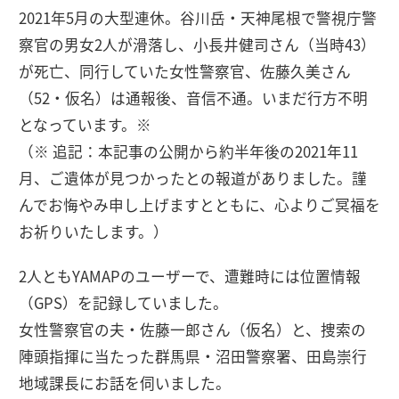
2021年5月の大型連休。谷川岳・天神尾根で警視庁警
察官の男女2人が滑落し、小長井健司さん（当時43）
が死亡、同行していた女性警察官、佐藤久美さん
（52・仮名）は通報後、音信不通。いまだ行方不明
となっています。※
（※ 追記：本記事の公開から約半年後の2021年11
月、ご遺体が見つかったとの報道がありました。謹
んでお悔やみ申し上げますとともに、心よりご冥福を
お祈りいたします。）
2人ともYAMAPのユーザーで、遭難時には位置情報
（GPS）を記録していました。
女性警察官の夫・佐藤一郎さん（仮名）と、捜索の
陣頭指揮に当たった群馬県・沼田警察署、田島崇行
地域課長にお話を伺いました。