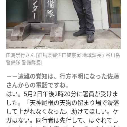
田島崇行さん [群馬県警沼田警察署 地域課長 / 谷川岳
警備隊 警備隊長]
－－遭難の覚知は、行方不明になった佐藤
さんからの電話ですね。
はい。5月2日午後2時20分に署員が受けま
した。「天神尾根の天狗の留まり場で滑落
して上がれなくなった。助けてほしい。ケ
ガはない。同行者は先行して、はぐれてし