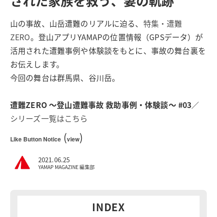
された家族を救う、妻の軌跡
山の事故、山岳遭難のリアルに迫る、
特集・遭難
ZERO
。登山アプリYAMAPの位置情報（GPSデータ）が
活用された遭難事例や体験談をもとに、事故の舞台裏を
お伝えします。
今回の舞台は群馬県、谷川岳。
遭難ZERO 〜登山遭難事故 救助事例・体験談〜 #03
／
シリーズ一覧はこちら
(
)
Like Button Notice
view
2021.06.25
YAMAP MAGAZINE 編集部
INDEX