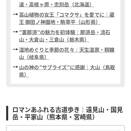
道・高根ヶ原・忠別岳（北海道）
高山植物の女王「コマクサ」を愛でに｜蔵
王 御田ノ神園地・駒草平（山形県）
”裏那須”の魅力を初体験｜那須岳・流石
山・大倉山・三倉山（栃木県）
湿地めぐりと季節の花々｜天生湿原・籾糠
山（岐阜県）
山の神の”サプライズ”に感謝｜大山（鳥取
県）
ロマンあふれる古道歩き｜遠見山・国見
岳・平家山（熊本県・宮崎県）