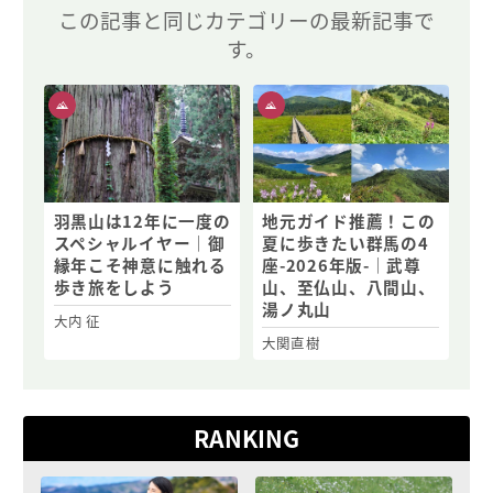
この記事と同じカテゴリーの最新記事で
す。
羽黒山は12年に一度の
地元ガイド推薦！この
スペシャルイヤー｜御
夏に歩きたい群馬の4
縁年こそ神意に触れる
座-2026年版-｜武尊
歩き旅をしよう
山、至仏山、八間山、
湯ノ丸山
大内 征
大関直樹
RANKING