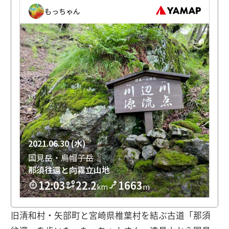
旧清和村・矢部町と宮崎県椎葉村を結ぶ古道「那須