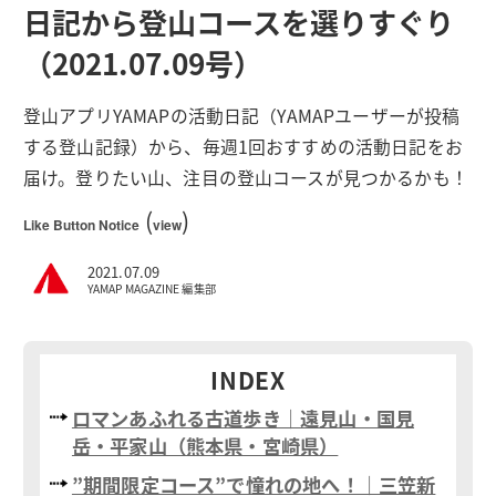
日記から登山コースを選りすぐり
（2021.07.09号）
登山アプリYAMAPの活動日記（YAMAPユーザーが投稿
する登山記録）から、毎週1回おすすめの活動日記をお
届け。登りたい山、注目の登山コースが見つかるかも！
(
)
Like Button Notice
view
2021.07.09
YAMAP MAGAZINE 編集部
INDEX
ロマンあふれる古道歩き｜遠見山・国見
岳・平家山（熊本県・宮崎県）
”期間限定コース”で憧れの地へ！｜三笠新