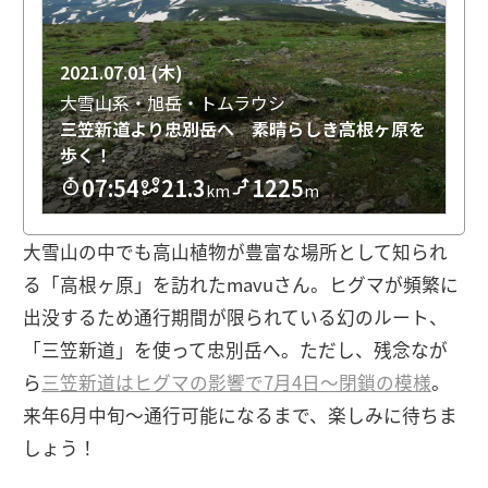
大雪山の中でも高山植物が豊富な場所として知られ
る「高根ヶ原」を訪れたmavuさん。ヒグマが頻繁に
出没するため通行期間が限られている幻のルート、
「三笠新道」を使って忠別岳へ。ただし、残念なが
ら
三笠新道はヒグマの影響で7月4日〜閉鎖の模様
。
来年6月中旬〜通行可能になるまで、楽しみに待ちま
しょう！