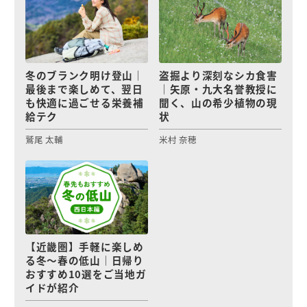
冬のブランク明け登山｜
盗掘より深刻なシカ食害
最後まで楽しめて、翌日
｜矢原・九大名誉教授に
も快適に過ごせる栄養補
聞く、山の希少植物の現
給テク
状
鷲尾 太輔
米村 奈穂
【近畿圏】手軽に楽しめ
る冬〜春の低山｜日帰り
おすすめ10選をご当地ガ
イドが紹介