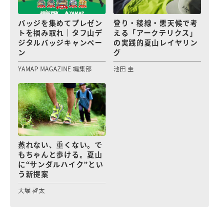
バッジを集めてプレゼン
登り・稜線・悪天候で考
トを掴み取れ｜タフ山デ
える「アークテリクス」
ジタルバッジキャンペー
の実践的夏山レイヤリン
ン
グ
YAMAP MAGAZINE 編集部
池田 圭
蒸れない、重くない。で
もちゃんと歩ける。夏山
に“サンダルハイク”とい
う新提案
大堀 啓太