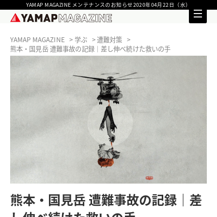
YAMAP MAGAZINE メンテナンスのお知らせ2020年04月22日（水）
YAMAP MAGAZINE
学ぶ
遭難対策
熊本・国見岳 遭難事故の記録｜差し伸べ続けた救いの手
熊本・国見岳 遭難事故の記録｜差