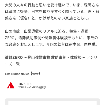
大勢の人々の行動と思いを受け継いで、いま、森岡さん
は職場に復帰。日常を取り戻すべく闘っている。妻・莉
菜さん（仮名）と、かけがえのない家族とともに。
山の事故、山岳遭難のリアルに迫る、
特集・遭難
ZERO
。遭難救助事例や遭難者体験談をもとに、事故の
舞台裏をお伝えします。今回の舞台は熊本県、国見岳。
遭難ZERO 〜登山遭難事故 救助事例・体験談〜
／シリ
ーズ一覧
(
)
Like Button Notice
view
2022.11.01
YAMAP MAGAZINE 編集部