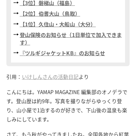
【3位】磐梯山（福島）
【2位】伯耆大山（鳥取）
【1位】久住山・大船山（大分）
登山保険のお知らせ（1日単位で加入できま
す）
『ツルギジャケットKB』のお知らせ
引用：
いけしんさんの活動日記
より
こんにちは。YAMAP MAGAZINE 編集部のオノデラで
す。登山歴は約9年。写真を撮りながらゆっくり登
り、山小屋で1泊するのが好きで、下山後の温泉も楽
しみにしています。
さて、もう秋がやってきましたね。全国各地から紅葉