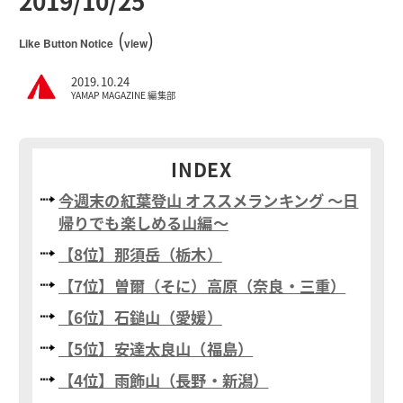
2019/10/25
(
)
Like Button Notice
view
2019.10.24
YAMAP MAGAZINE 編集部
INDEX
今週末の紅葉登山 オススメランキング 〜日
帰りでも楽しめる山編〜
【8位】那須岳（栃木）
【7位】曽爾（そに）高原（奈良・三重）
【6位】石鎚山（愛媛）
【5位】安達太良山（福島）
【4位】雨飾山（長野・新潟）