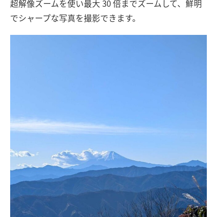
超解像ズームを​使い最大 30 倍まで​ズームして、​鮮明
で​シャープな​写真を​撮影できます。