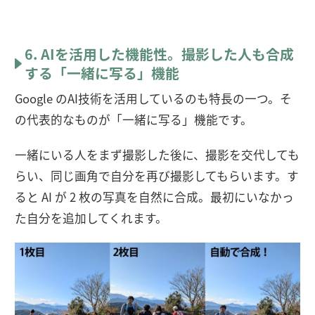
6. AIを活用した機能性。撮影した人も合成
する「一緒に写る」機能
Google のAI技術を活用しているのも特長の一つ。そ
の代表的なものが​「一緒に​写る」機能です。
​​​一緒にいる人をまず​撮影した後に、​撮影を​交代しても
らい、同じ​画角で自分を​再び撮影してもらいます。​す
ると​ AI が​ 2 枚の​写真を​自然に​合成。​最初にいなかっ
た​自分を​追加してくれます。