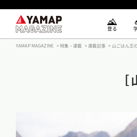
登る
YAMAP MAGAZINE
特集・連載
連載記事
山ごはん王
［