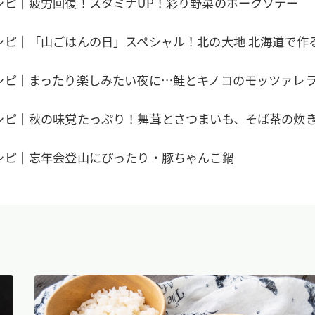
シピ｜疲労回復！スタミナUP！彩り野菜のポークソテー
シピ｜「山ごはんの日」スペシャル！北の大地 北海道で作
シピ｜まったり楽しみたい夜に…鮭とキノコのモッツァレ
シピ｜秋の味覚たっぷり！舞茸とさつまいも、そば茶の炊
シピ｜忘年会登山にぴったり・豚ちゃんこ鍋