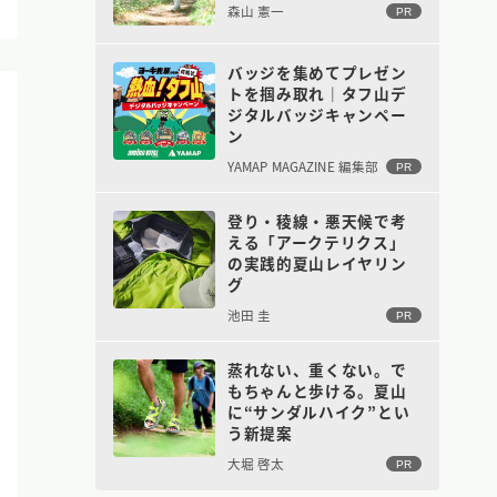
森山 憲一
PR
バッジを集めてプレゼン
トを掴み取れ｜タフ山デ
ジタルバッジキャンペー
ン
YAMAP MAGAZINE 編集部
PR
登り・稜線・悪天候で考
える「アークテリクス」
の実践的夏山レイヤリン
グ
池田 圭
PR
蒸れない、重くない。で
もちゃんと歩ける。夏山
に“サンダルハイク”とい
う新提案
大堀 啓太
PR