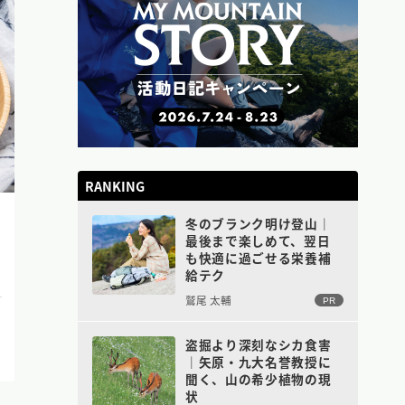
RANKING
冬のブランク明け登山｜
最後まで楽しめて、翌日
も快適に過ごせる栄養補
給テク
鷲尾 太輔
PR
盗掘より深刻なシカ食害
｜矢原・九大名誉教授に
聞く、山の希少植物の現
状