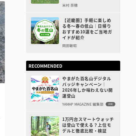
米村 奈穂
【近畿圏】手軽に楽しめ
る冬〜春の低山｜日帰り
おすすめ10選をご当地ガ
イドが紹介
岡田敏昭
RECOMMENDED
やまがた百名山デジタル
バッジキャンペーン｜
2026年しか味わえない開
運登山
YAMAP MAGAZINE 編集部
PR
1万円台スマートウォッチ
は登山で使える？上位モ
デルと徹底比較・検証