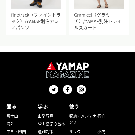
finetrack（ファイントラ
Gramicci（グラミ
ック）/YAMAP別注カミ
チ）/YAMAP別注トレイ
ノパンツ
ルスカート
登る
学ぶ
使う
富士山
山岳写真
収納・メンテナ
宿泊
ンス
海外
登山装備の基本
中国・四国
遭難対策
ザック
小物