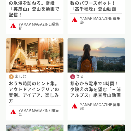
の氷瀑を訪ねる。霊峰
数のパワースポット！
「英彦山」登山を動画で
「高千穂峰」登山動画
配信！
YAMAP MAGAZINE 編集
部
YAMAP MAGAZINE 編集
部
楽しむ
登る
おうち時間のヒント集。
都心から電車で1時間！
アウトドアインテリアの
夕映えの海を望む「三浦
実例、アイデア、楽しみ
アルプス」絶景登山動画
方
YAMAP MAGAZINE 編集
部
YAMAP MAGAZINE 編集
部