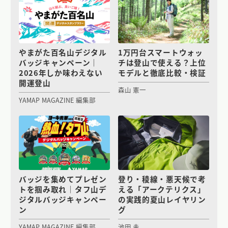
やまがた百名山デジタル
1万円台スマートウォッ
バッジキャンペーン｜
チは登山で使える？上位
2026年しか味わえない
モデルと徹底比較・検証
開運登山
森山 憲一
YAMAP MAGAZINE 編集部
バッジを集めてプレゼン
登り・稜線・悪天候で考
トを掴み取れ｜タフ山デ
える「アークテリクス」
ジタルバッジキャンペー
の実践的夏山レイヤリン
ン
グ
YAMAP MAGAZINE 編集部
池田 圭