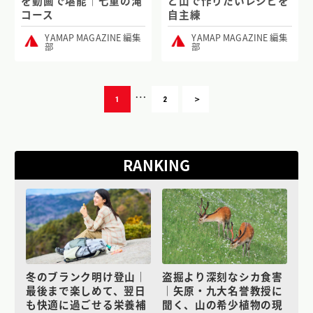
を動画で堪能｜七重の滝
ど山で作りたいレシピを
コース
自主練
YAMAP MAGAZINE 編集
YAMAP MAGAZINE 編集
部
部
…
1
2
＞
RANKING
冬のブランク明け登山｜
盗掘より深刻なシカ食害
最後まで楽しめて、翌日
｜矢原・九大名誉教授に
も快適に過ごせる栄養補
聞く、山の希少植物の現