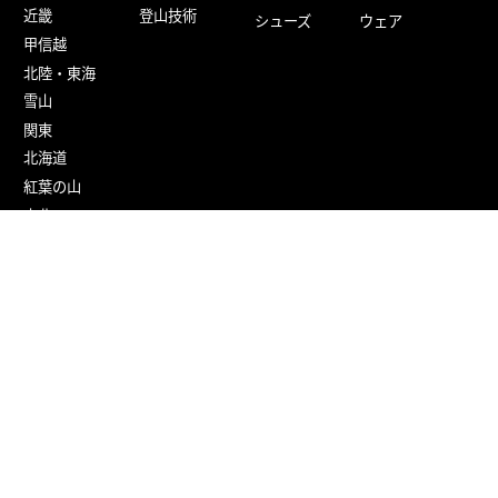
近畿
登山技術
シューズ
ウェア
甲信越
北陸・東海
雪山
関東
北海道
紅葉の山
東北
九州
百名山
旅する
楽しむ
参加する
野鳥・植物
ツアー・ツアー
レポート
ニュース
山バッジ
山の歴史
イベント・キャ
山のカルチャー
ンペーン
コラム・インタ
ビュー