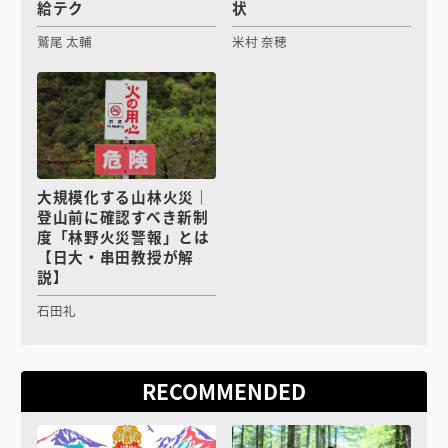
給テク
状
鷲尾 太輔
米村 奈穂
大規模化する山林火災｜
登山前に確認すべき新制
度「林野火災警報」とは
【日大・串田教授が解
説】
石田礼
RECOMMENDED