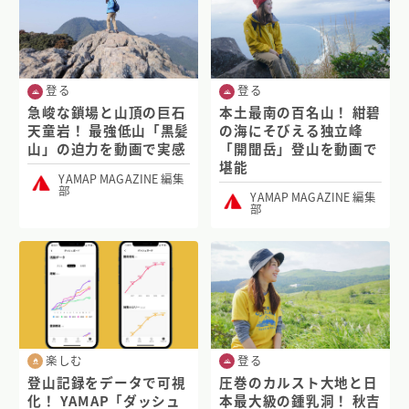
登る
登る
急峻な鎖場と山頂の巨石
本土最南の百名山！ 紺碧
天童岩！ 最強低山「黒髪
の海にそびえる独立峰
山」の迫力を動画で実感
「開聞岳」登山を動画で
堪能
YAMAP MAGAZINE 編集
部
YAMAP MAGAZINE 編集
部
楽しむ
登る
登山記録をデータで可視
圧巻のカルスト大地と日
化！ YAMAP「ダッシュ
本最大級の鍾乳洞！ 秋吉