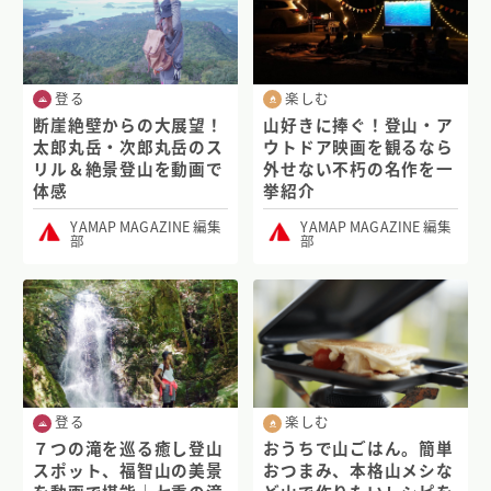
登る
楽しむ
断崖絶壁からの大展望！
山好きに捧ぐ！登山・ア
太郎丸岳・次郎丸岳のス
ウトドア映画を観るなら
リル＆絶景登山を動画で
外せない不朽の名作を一
体感
挙紹介
YAMAP MAGAZINE 編集
YAMAP MAGAZINE 編集
部
部
登る
楽しむ
７つの滝を巡る癒し登山
おうちで山ごはん。簡単
スポット、福智山の美景
おつまみ、本格山メシな