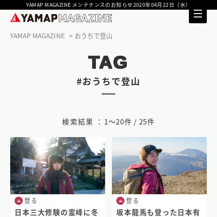
YAMAP MAGAZINE メンテナンスのお知らせ2020年04月22日（水）
YAMAP MAGAZINE
おうちで登山
TAG
#おうちで登山
検索結果 ：
1〜20件 / 25件
登る
登る
日本三大修験の霊峰に冬
坂本龍馬も登った日本有