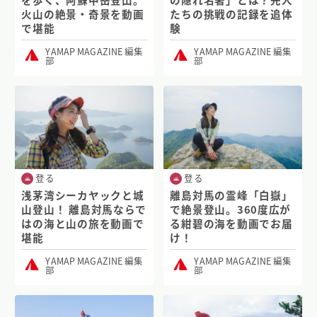
火山の絶景・奇景を動画
たちの挑戦の記録を追体
で堪能
験
YAMAP MAGAZINE 編集
YAMAP MAGAZINE 編集
部
部
登る
登る
浅茅湾シーカヤックと城
離島対馬の霊峰「白嶽」
山登山！ 離島対馬ならで
で絶景登山。360度広が
はの海と山の旅を動画で
る紺碧の海を動画でお届
堪能
け！
YAMAP MAGAZINE 編集
YAMAP MAGAZINE 編集
部
部