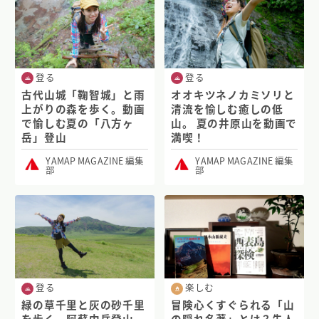
登る
登る
古代山城「鞠智城」と雨
オオキツネノカミソリと
上がりの森を歩く。動画
清流を愉しむ癒しの低
で愉しむ夏の「八方ヶ
山。 夏の井原山を動画で
岳」登山
満喫！
YAMAP MAGAZINE 編集
YAMAP MAGAZINE 編集
部
部
登る
楽しむ
緑の草千里と灰の砂千里
冒険心くすぐられる「山
を歩く、阿蘇中岳登山。
の隠れ名著」とは？先人