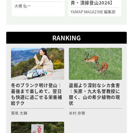
斉・清掃登山2026】
大橋 弘一
YAMAP MAGAZINE 編集部
RANKING
冬のブランク明け登山｜
盗掘より深刻なシカ食害
最後まで楽しめて、翌日
｜矢原・九大名誉教授に
も快適に過ごせる栄養補
聞く、山の希少植物の現
給テク
状
鷲尾 太輔
米村 奈穂