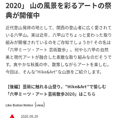
2020」 山の風景を彩るアートの祭
典が開催中
近代登山発祥の地として、関西の登山者に広く愛されて
いる六甲山。実は近年、六甲山でちょっと変わった取り
組みが開催されているのをご存知でしょうか? その名は
「六甲ミーツ・アート 芸術散歩」。何やら六甲の自然
美と現代アートが融合した素敵な取り組みなのだそうで
す。爽やかな秋風の中、散策しながらアートを楽しむ。
今回は、そんな”Hike&Art”な山旅をご紹介します。
【後編】芸術に触れる山登り。”Hike&Art”で愉しむ
「六甲ミーツ・アート芸術散歩2020」は
こちら
(
)
Like Button Notice
view
2020.09.29