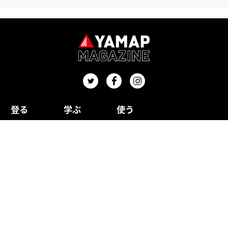
登る
学ぶ
使う
富士山
山岳写真
収納・メンテナ
宿泊
ンス
海外
登山装備の基本
中国・四国
遭難対策
ザック
小物
近畿
登山技術
シューズ
ウェア
甲信越
北陸・東海
雪山
関東