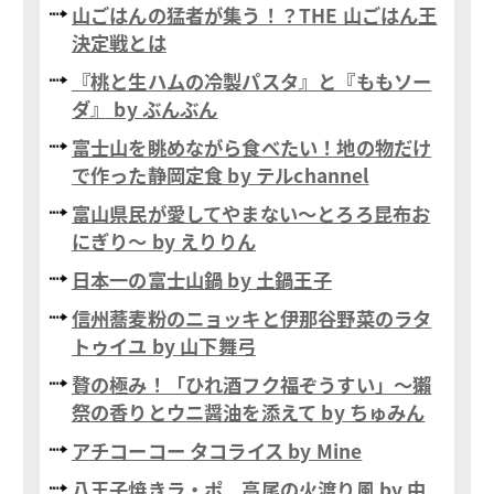
山ごはんの猛者が集う！？THE 山ごはん王
決定戦とは
『桃と生ハムの冷製パスタ』と『ももソー
ダ』 by ぶんぶん
富士山を眺めながら食べたい！地の物だけ
で作った静岡定食 by テルchannel
富山県民が愛してやまない〜とろろ昆布お
にぎり〜 by えりりん
日本一の富士山鍋 by 土鍋王子
信州蕎麦粉のニョッキと伊那谷野菜のラタ
トゥイユ by 山下舞弓
贅の極み！「ひれ酒フク福ぞうすい」〜獺
祭の香りとウニ醤油を添えて by ちゅみん
アチコーコー タコライス by Mine
八王子焼きラ・ポ 高尾の火渡り風 by 中