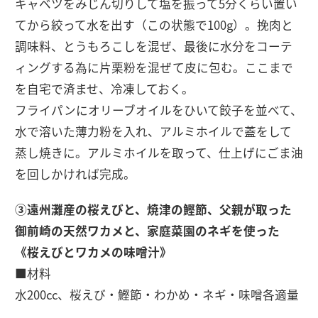
キャベツをみじん切りして塩を振って5分くらい置い
てから絞って水を出す（この状態で100g）。挽肉と
調味料、とうもろこしを混ぜ、最後に水分をコーテ
ィングする為に片栗粉を混ぜて皮に包む。ここまで
を自宅で済ませ、冷凍しておく。
フライパンにオリーブオイルをひいて餃子を並べて、
水で溶いた薄力粉を入れ、アルミホイルで蓋をして
蒸し焼きに。アルミホイルを取って、仕上げにごま油
を回しかければ完成。
③遠州灘産の桜えびと、焼津の鰹節、父親が取った
御前崎の天然ワカメと、家庭菜園のネギを使った
《桜えびとワカメの味噌汁》
■材料
水200cc、桜えび・鰹節・わかめ・ネギ・味噌各適量