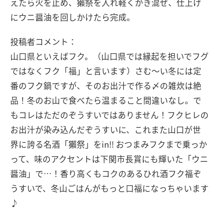
えたら火を止め、獺祭を入れ軽くかき混ぜ、仕上げ
にウニ醤油を回しかけたら完成。
投稿者コメント：
山口県といえばフク。（山口県では縁起を担いでフグ
ではなくフク「福」と言います）さむ〜い冬には定
番のフク鍋ですが、そのお出汁で作る〆の雑炊は絶
品！冬のお山で食べたら温まること間違いなし。で
もコレはただのぞうすいではありません！フクヒレの
お出汁が染み込んだぞうすいに、これまた山口が世
界に誇る名酒「獺祭」をin!! おつまみフクまで乗っか
って、味のアクセントは下関市長賞にも輝いた「ウニ
醤油」で…！香り高くもコクのあるひれ酒フク福ぞ
うすいで、冬山ごはんがもっと口福になっちゃいます
♪