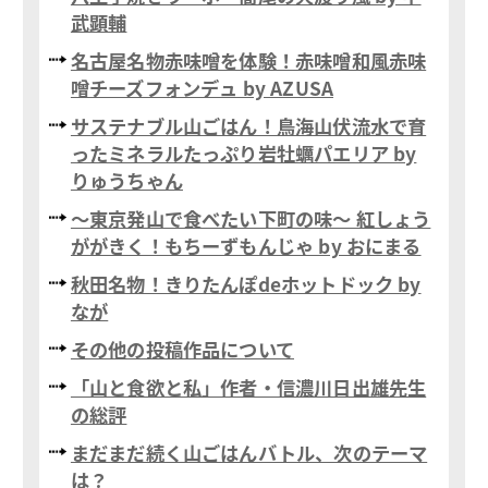
武顕輔
名古屋名物赤味噌を体験！赤味噌和風赤味
噌チーズフォンデュ by AZUSA
サステナブル山ごはん！鳥海山伏流水で育
ったミネラルたっぷり岩牡蠣パエリア by
りゅうちゃん
～東京発山で食べたい下町の味～ 紅しょう
ががきく！もちーずもんじゃ by おにまる
秋田名物！きりたんぽdeホットドック by
なが
その他の投稿作品について
「山と食欲と私」作者・信濃川日出雄先生
の総評
まだまだ続く山ごはんバトル、次のテーマ
は？