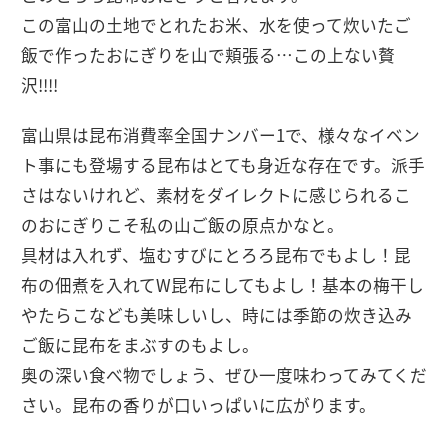
この富山の土地でとれたお米、水を使って炊いたご
飯で作ったおにぎりを山で頬張る…この上ない贅
沢!!!!
富山県は昆布消費率全国ナンバー1で、様々なイベン
ト事にも登場する昆布はとても身近な存在です。派手
さはないけれど、素材をダイレクトに感じられるこ
のおにぎりこそ私の山ご飯の原点かなと。
具材は入れず、塩むすびにとろろ昆布でもよし！昆
布の佃煮を入れてW昆布にしてもよし！基本の梅干し
やたらこなども美味しいし、時には季節の炊き込み
ご飯に昆布をまぶすのもよし。
奥の深い食べ物でしょう、ぜひ一度味わってみてくだ
さい。昆布の香りが口いっぱいに広がります。