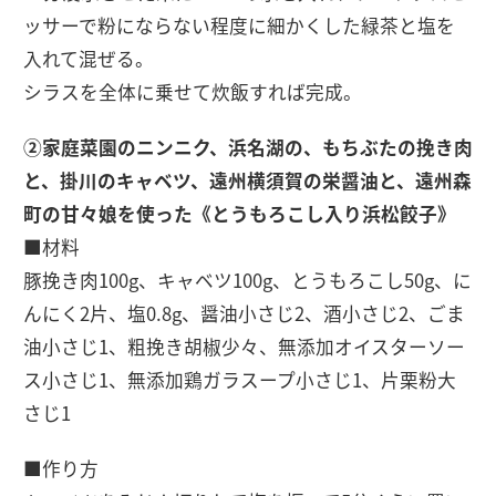
ッサーで粉にならない程度に細かくした緑茶と塩を
入れて混ぜる。
シラスを全体に乗せて炊飯すれば完成。
②家庭菜園のニンニク、浜名湖の、もちぶたの挽き肉
と、掛川のキャベツ、遠州横須賀の栄醤油と、遠州森
町の甘々娘を使った《とうもろこし入り浜松餃子》
■材料
豚挽き肉100g、キャベツ100g、とうもろこし50g、に
んにく2片、塩0.8g、醤油小さじ2、酒小さじ2、ごま
油小さじ1、粗挽き胡椒少々、無添加オイスターソー
ス小さじ1、無添加鶏ガラスープ小さじ1、片栗粉大
さじ1
■作り方