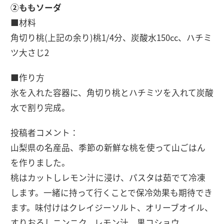
②ももソーダ
■材料
角切り桃(上記の余り)桃1/4分、炭酸水150cc、ハチミ
ツ大さじ2
■作り方
氷を入れた容器に、角切り桃とハチミツを入れて炭酸
水で割り完成。
投稿者コメント：
山梨県の名産品、季節の新鮮な桃を使って山ごはん
を作りました。
桃はカットしレモン汁に浸け、パスタは茹でて冷凍
します。一緒に持って行くことで保冷効果も期待でき
ます。味付けはクレイジーソルト、オリーブオイル、
すりおろしニンニク、レモン汁、黒コショウ。