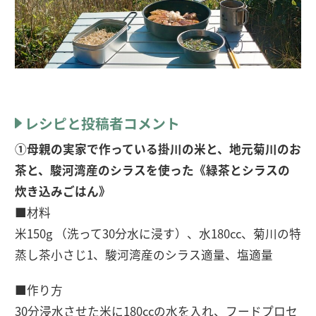
レシピと投稿者コメント
①母親の実家で作っている掛川の米と、地元菊川のお
茶と、駿河湾産のシラスを使った《緑茶とシラスの
炊き込みごはん》
■材料
米150g （洗って30分水に浸す）、水180cc、菊川の特
蒸し茶小さじ1、駿河湾産のシラス適量、塩適量
■作り方
30分浸水させた米に180ccの水を入れ、フードプロセ