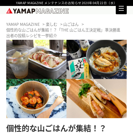
YAMAP MAGAZINE メンテナンスのお知らせ2020年04月22日（水）
YAMAP MAGAZINE
楽しむ
山ごはん
個性的な山ごはんが集結！？「THE 山ごはん王決定戦」準決勝進
出者の投稿レシピを一挙紹介
個性的な山ごはんが集結！？