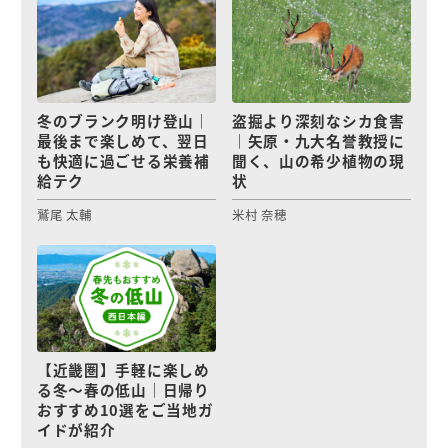
冬のブランク明け登山｜
盗掘より深刻なシカ食害
最後まで楽しめて、翌日
｜矢原・九大名誉教授に
も快適に過ごせる栄養補
聞く、山の希少植物の現
給テク
状
鷲尾 太輔
米村 奈穂
【近畿圏】手軽に楽しめ
る冬〜春の低山｜日帰り
おすすめ10選をご当地ガ
イドが紹介