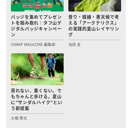
バッジを集めてプレゼン
登り・稜線・悪天候で考
トを掴み取れ｜タフ山デ
える「アークテリクス」
ジタルバッジキャンペー
の実践的夏山レイヤリン
ン
グ
YAMAP MAGAZINE 編集部
池田 圭
蒸れない、重くない。で
もちゃんと歩ける。夏山
に“サンダルハイク”とい
う新提案
大堀 啓太