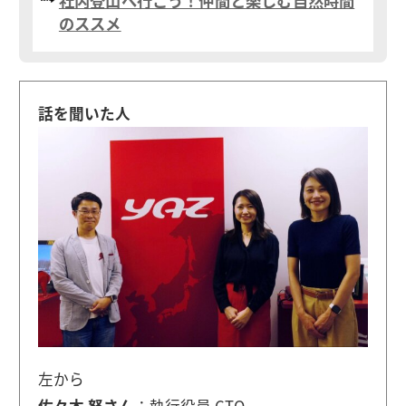
社内登山へ行こう！仲間と楽しむ自然時間
のススメ
話を聞いた人
左から
佐々木 努さん
：執行役員 CTO