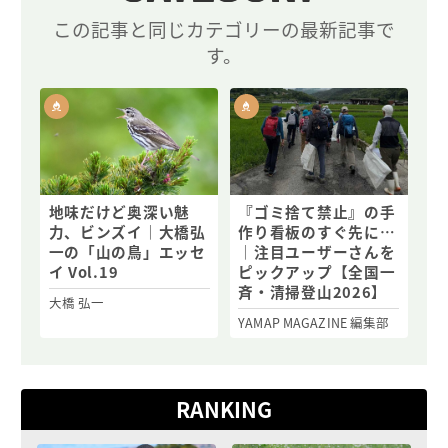
この記事と同じカテゴリーの最新記事で
す。
地味だけど奥深い魅
『ゴミ捨て禁止』の手
力、ビンズイ｜大橋弘
作り看板のすぐ先に…
一の「山の鳥」エッセ
｜注目ユーザーさんを
イ Vol.19
ピックアップ【全国一
斉・清掃登山2026】
大橋 弘一
YAMAP MAGAZINE 編集部
RANKING