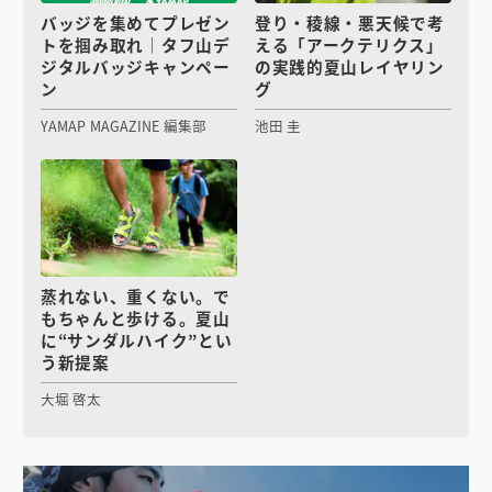
バッジを集めてプレゼン
登り・稜線・悪天候で考
トを掴み取れ｜タフ山デ
える「アークテリクス」
ジタルバッジキャンペー
の実践的夏山レイヤリン
ン
グ
YAMAP MAGAZINE 編集部
池田 圭
蒸れない、重くない。で
もちゃんと歩ける。夏山
に“サンダルハイク”とい
う新提案
大堀 啓太