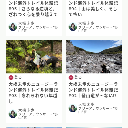
ンド海外トレイル体験記
ンド海外トレイル体験記
#05｜さらなる逆境と、
#04｜山は美しく、そし
ざわつく心を乗り越えて
て怖い
大橋 未歩
大橋 未歩
フリーアナウンサー・"歩
フリーアナウンサー・"歩
山"家
山"家
登る
登る
大橋未歩のニュージーラ
大橋未歩のニュージーラ
ンド海外トレイル体験記
ンド海外トレイル体験記
#03｜忘れられない年越
#02｜登山道が…ない⁉
し
大橋 未歩
フリーアナウンサー・"歩
大橋 未歩
山"家
フリーアナウンサー・"歩
山"家