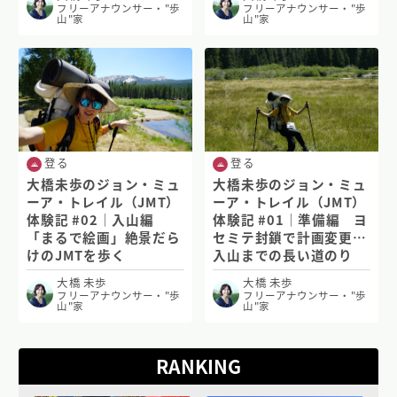
フリーアナウンサー・"歩
フリーアナウンサー・"歩
山"家
山"家
登る
登る
大橋未歩のジョン・ミュ
大橋未歩のジョン・ミュ
ーア・トレイル（JMT）
ーア・トレイル（JMT）
体験記 #02｜入山編
体験記 #01｜準備編 ヨ
「まるで絵画」絶景だら
セミテ封鎖で計画変更…
けのJMTを歩く
入山までの長い道のり
大橋 未歩
大橋 未歩
フリーアナウンサー・"歩
フリーアナウンサー・"歩
山"家
山"家
RANKING