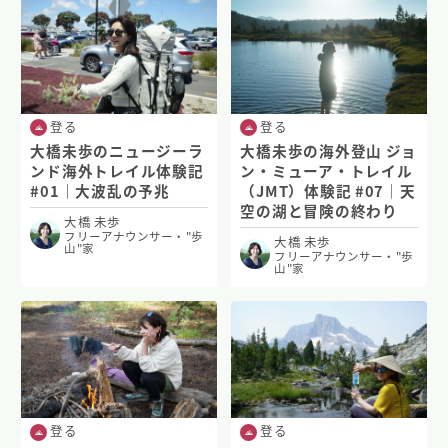
登る
登る
大橋未歩のニュージーラ
大橋未歩の海外登山 ジョ
ンド海外トレイル体験記
ン・ミューア・トレイル
#01｜大波乱の予兆
（JMT）体験記 #07｜天
空の湖と冒険の終わり
大橋 未歩
フリーアナウンサー・"歩
大橋 未歩
山"家
フリーアナウンサー・"歩
山"家
登る
登る