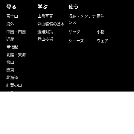
登る
学ぶ
使う
富士山
山岳写真
収納・メンテナ
宿泊
ンス
海外
登山装備の基本
中国・四国
遭難対策
ザック
小物
近畿
登山技術
シューズ
ウェア
甲信越
北陸・東海
雪山
関東
北海道
紅葉の山
東北
九州
百名山
旅する
楽しむ
参加する
野鳥・植物
ツアー・ツアー