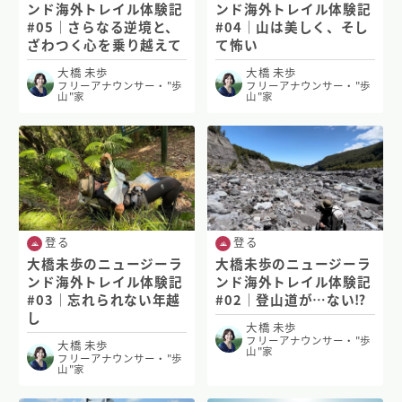
ンド海外トレイル体験記
ンド海外トレイル体験記
#05｜さらなる逆境と、
#04｜山は美しく、そし
ざわつく心を乗り越えて
て怖い
大橋 未歩
大橋 未歩
フリーアナウンサー・"歩
フリーアナウンサー・"歩
山"家
山"家
登る
登る
大橋未歩のニュージーラ
大橋未歩のニュージーラ
ンド海外トレイル体験記
ンド海外トレイル体験記
#03｜忘れられない年越
#02｜登山道が…ない⁉
し
大橋 未歩
フリーアナウンサー・"歩
大橋 未歩
山"家
フリーアナウンサー・"歩
山"家