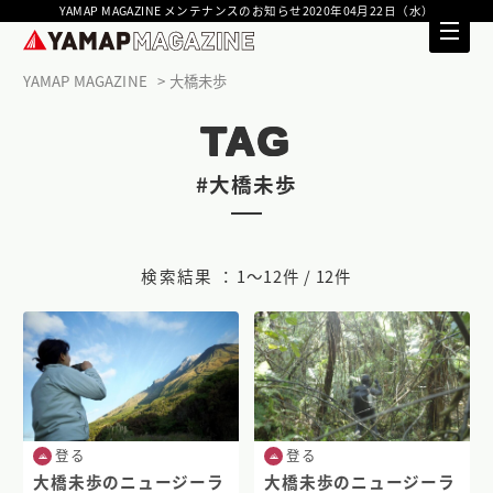
YAMAP MAGAZINE メンテナンスのお知らせ2020年04月22日（水）
YAMAP MAGAZINE
大橋未歩
TAG
#大橋未歩
検索結果 ：
1〜12件 / 12件
登る
登る
大橋未歩のニュージーラ
大橋未歩のニュージーラ