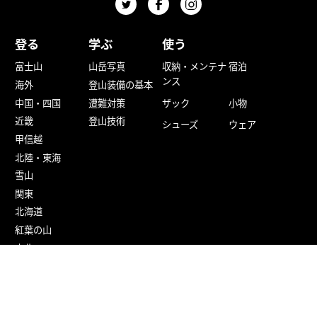
登る
学ぶ
使う
富士山
山岳写真
収納・メンテナ
宿泊
ンス
海外
登山装備の基本
中国・四国
遭難対策
ザック
小物
近畿
登山技術
シューズ
ウェア
甲信越
北陸・東海
雪山
関東
北海道
紅葉の山
東北
九州
百名山
旅する
楽しむ
参加する