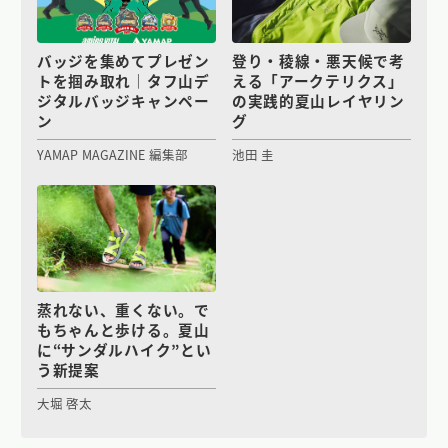
バッジを集めてプレゼン
登り・稜線・悪天候で考
トを掴み取れ｜タフ山デ
える「アークテリクス」
ジタルバッジキャンペー
の実践的夏山レイヤリン
ン
グ
YAMAP MAGAZINE 編集部
池田 圭
蒸れない、重くない。で
もちゃんと歩ける。夏山
に“サンダルハイク”とい
う新提案
大堀 啓太