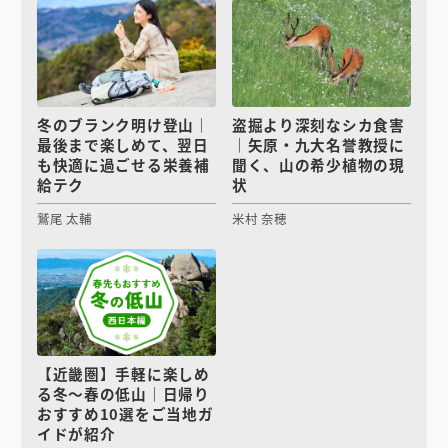
冬のブランク明け登山｜
盗掘より深刻なシカ食害
最後まで楽しめて、翌日
｜矢原・九大名誉教授に
も快適に過ごせる栄養補
聞く、山の希少植物の現
給テク
状
鷲尾 太輔
米村 奈穂
【近畿圏】手軽に楽しめ
る冬〜春の低山｜日帰り
おすすめ10選をご当地ガ
イドが紹介