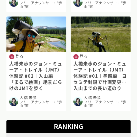
フリーアナウンサー・"歩
フリーアナウンサー・"歩
山"家
山"家
登る
登る
大橋未歩のジョン・ミュ
大橋未歩のジョン・ミュ
ーア・トレイル（JMT）
ーア・トレイル（JMT）
体験記 #02｜入山編
体験記 #01｜準備編 ヨ
「まるで絵画」絶景だら
セミテ封鎖で計画変更…
けのJMTを歩く
入山までの長い道のり
大橋 未歩
大橋 未歩
フリーアナウンサー・"歩
フリーアナウンサー・"歩
山"家
山"家
RANKING