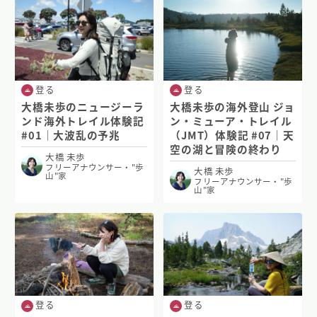
登る
登る
大橋未歩のニュージーラ
大橋未歩の海外登山 ジョ
ンド海外トレイル体験記
ン・ミューア・トレイル
#01｜大波乱の予兆
（JMT）体験記 #07｜天
空の湖と冒険の終わり
大橋 未歩
フリーアナウンサー・"歩
大橋 未歩
山"家
フリーアナウンサー・"歩
山"家
登る
登る