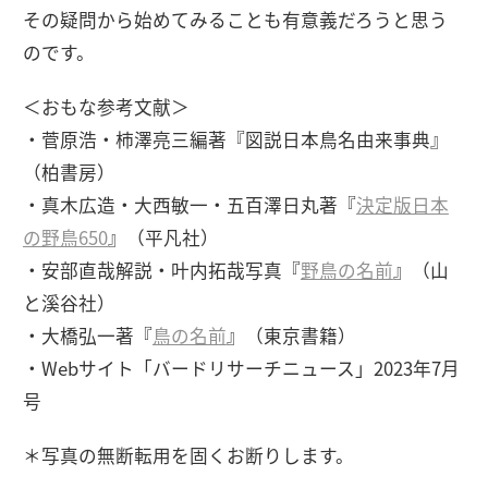
その疑問から始めてみることも有意義だろうと思う
のです。
＜おもな参考文献＞
・菅原浩・柿澤亮三編著『図説日本鳥名由来事典』
（柏書房）
・真木広造・大西敏一・五百澤日丸著『
決定版日本
の野鳥650
』（平凡社）
・安部直哉解説・叶内拓哉写真『
野鳥の名前
』（山
と溪谷社）
・大橋弘一著『
鳥の名前
』（東京書籍）
・Webサイト「バードリサーチニュース」2023年7月
号
＊写真の無断転用を固くお断りします。