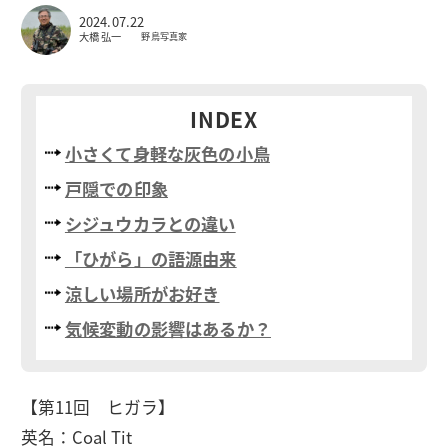
2024.07.22
大橋 弘一
野鳥写真家
INDEX
小さくて身軽な灰色の小鳥
戸隠での印象
シジュウカラとの違い
「ひがら」の語源由来
涼しい場所がお好き
気候変動の影響はあるか？
【第11回 ヒガラ】
英名：Coal Tit