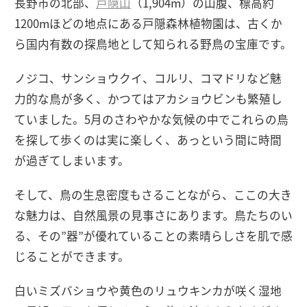
長野市の北部、
戸隠山
（1,904m）の山腹、標高約
1200mほどの地点にある戸隠森林植物園は、古くか
ら国内有数の探鳥地として知られる野鳥の宝庫です。
ノジコ、サンショウクイ、コルリ、コマドリなど魅
力的な鳥が多く、かつてはアカショウビンも繁殖し
ていました。5月のさわやかな気候の中でこれらの鳥
を探して歩くのは実に楽しく、あっという間に時間
が過ぎてしまいます。
そして、鳥の生息密度もさることながら、ここの大き
な魅力は、自然風景の見事さにあります。鳥たちのい
る、その”器”が優れていることの素晴らしさを肌で感
じることができます。
白いミズバショウや黄色のリュウキンカが咲く湿地