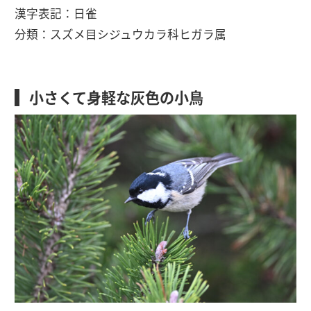
漢字表記：日雀
分類：スズメ目シジュウカラ科ヒガラ属
小さくて身軽な灰色の小鳥