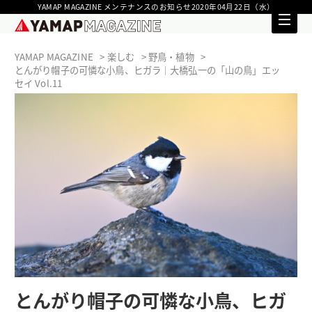
YAMAP MAGAZINE メンテナンスのお知らせ2020年04月22日（水）
YAMAP MAGAZINE
楽しむ
野鳥・植物
とんがり帽子の可憐な小鳥、ヒガラ｜大橋弘一の「山の鳥」エッ
セイ Vol.11
とんがり帽子の可憐な小鳥、ヒガ