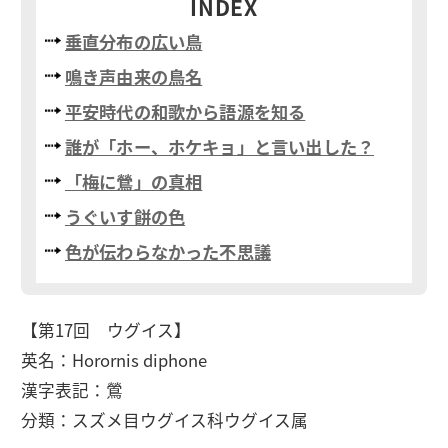
INDEX
垂直分布の広い鳥
鳴き声由来の鳥名
平安時代の和歌から語源を知る
誰が「ホー、ホケキョ」と言い出した？
「梅に鶯」の真相
うぐいす餅の色
色が伝わらなかった不思議
【第17回 ウグイス】
英名：Horornis diphone
漢字表記：鶯
分類：スズメ目ウグイス科ウグイス属