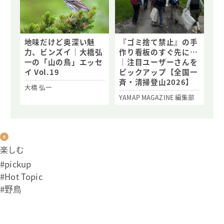
地味だけど奥深い魅
『ゴミ捨て禁止』の手
力、ビンズイ｜大橋弘
作り看板のすぐ先に…
一の「山の鳥」エッセ
｜注目ユーザーさんを
イ Vol.19
ピックアップ【全国一
斉・清掃登山2026】
大橋 弘一
YAMAP MAGAZINE 編集部
楽しむ
#pickup
#Hot Topic
#野鳥